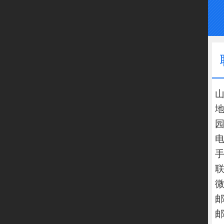
电
手
微
邮
邮