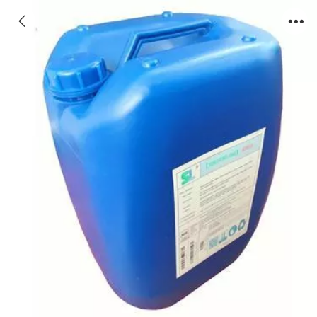
包头反渗透阻垢剂SS820森盛隆国家专利