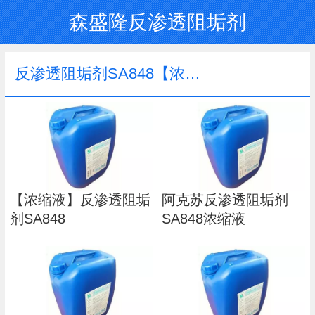
森盛隆反渗透阻垢剂
反渗透阻垢剂SA848【浓缩液】
【浓缩液】反渗透阻垢
阿克苏反渗透阻垢剂
剂SA848
SA848浓缩液